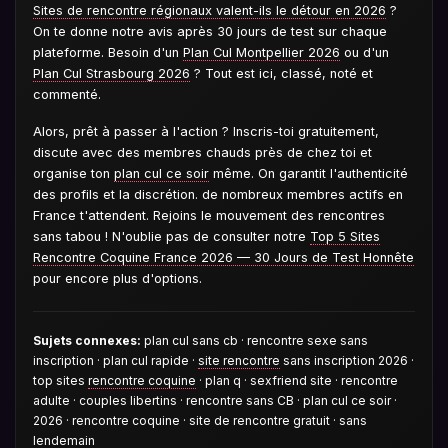
Sites de rencontre régionaux valent-ils le détour en 2026
?
On te donne notre avis après 30 jours de test sur chaque
plateforme. Besoin d'un
Plan Cul Montpellier 2026
ou d'un
Plan Cul Strasbourg 2026
? Tout est ici, classé, noté et
commenté.
Alors, prêt à passer à l'action ? Inscris-toi gratuitement,
discute avec des membres chauds près de chez toi et
organise ton
plan cul ce soir
même. On garantit l'authenticité
des profils et la discrétion. de nombreux membres actifs en
France t'attendent. Rejoins le mouvement des rencontres
sans tabou ! N'oublie pas de consulter notre
Top 5 Sites
Rencontre Coquine France 2026 — 30 Jours de Test Honnête
pour encore plus d'options.
Sujets connexes:
plan cul sans cb · rencontre sexe sans
inscription · plan cul rapide ·
site rencontre
sans inscription 2026 ·
top sites
rencontre coquine
· plan q · sexfriend site · rencontre
adulte · couples libertins · rencontre sans CB · plan cul ce soir ·
2026 · rencontre coquine · site de rencontre gratuit · sans
lendemain