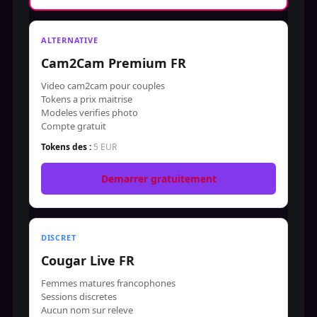
ALTERNATIVE
Cam2Cam Premium FR
Video cam2cam pour couples
Tokens a prix maitrise
Modeles verifies photo
Compte gratuit
Tokens des :
5 EUR
Demarrer gratuitement
DISCRET
Cougar Live FR
Femmes matures francophones
Sessions discretes
Aucun nom sur releve