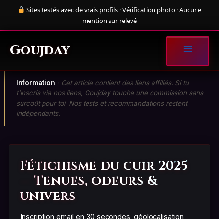
Aller
Sites testés avec de vrais profils · Vérification photo · Aucune
au
mention sur relevé
contenu
Goujday
Information
· Cet article contient des liens affiliés. Si tu
t'inscris via nos liens, Goujday touche une commission sans
surcoût pour toi. Nos tests et recommandations restent
indépendants.
Fétichisme du cuir 2025
— Tenues, odeurs &
univers
Inscription email en 30 secondes, géolocalisation