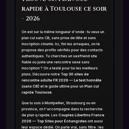
rapide à Toulouse ce soir
- 2026
On est sur la même longueur d'onde : tu veux un
plan cul sans CB, sans prise de tête et sans
inscription chiante. Ici, fini les arnaques, on te
propose des profils vérifiés pour des contacts
authentiques. Tu cherches un sexfriend site
fiable ou juste une rencontre sexe sans
inscription ? On a testé pour toi les meilleurs
plans. Découvre notre
Top 30 sites de
rencontre adulte FR 2026 — Le test honnête
(sans CB)
et le guide ultime pour un
Plan cul
rapide Toulouse
.
Que tu sois à Montpellier, Strasbourg ou en
province, on t'accompagne dans ta recherche
de plan q rapide. Les
Couples Libertins France
2026 — Top Sites pour Échangistes
ont aussi
leur espace dédié. On parle vrai, sans filtre : les