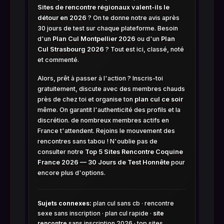
Sites de rencontre régionaux valent-ils le
détour en 2026
? On te donne notre avis après
30 jours de test sur chaque plateforme. Besoin
d'un
Plan Cul Montpellier 2026
ou d'un
Plan
Cul Strasbourg 2026
? Tout est ici, classé, noté
et commenté.
Alors, prêt à passer à l'action ? Inscris-toi
gratuitement, discute avec des membres chauds
près de chez toi et organise ton
plan cul ce soir
même. On garantit l'authenticité des profils et la
discrétion. de nombreux membres actifs en
France t'attendent. Rejoins le mouvement des
rencontres sans tabou ! N'oublie pas de
consulter notre
Top 5 Sites Rencontre Coquine
France 2026 — 30 Jours de Test Honnête
pour
encore plus d'options.
Sujets connexes:
plan cul sans cb · rencontre
sexe sans inscription · plan cul rapide ·
site
rencontre
sans inscription 2026 · top sites